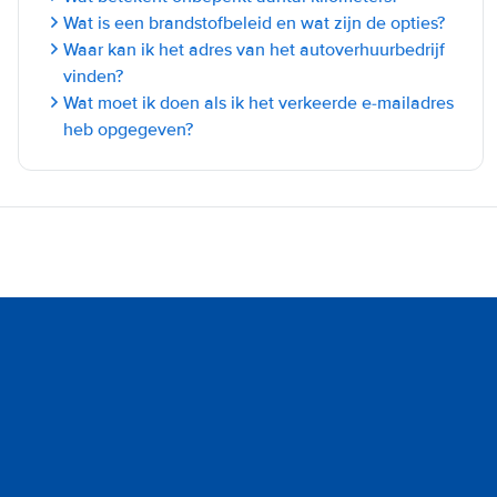
Wat is een brandstofbeleid en wat zijn de opties?
Waar kan ik het adres van het autoverhuurbedrijf
vinden?
Wat moet ik doen als ik het verkeerde e-mailadres
heb opgegeven?